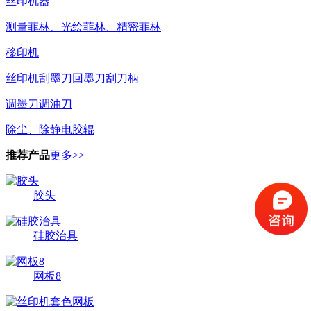
丝印机器
测量菲林、光绘菲林、精密菲林
移印机
丝印机刮墨刀回墨刀刮刀柄
调墨刀调油刀
除尘、除静电胶辊
推荐产品
更多>>
胶头
硅胶治具
网板8