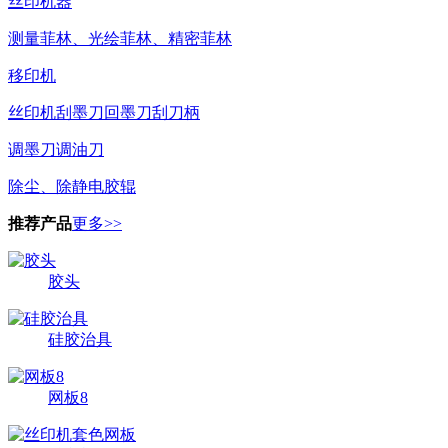
丝印机器
测量菲林、光绘菲林、精密菲林
移印机
丝印机刮墨刀回墨刀刮刀柄
调墨刀调油刀
除尘、除静电胶辊
推荐产品
更多>>
胶头
硅胶治具
网板8